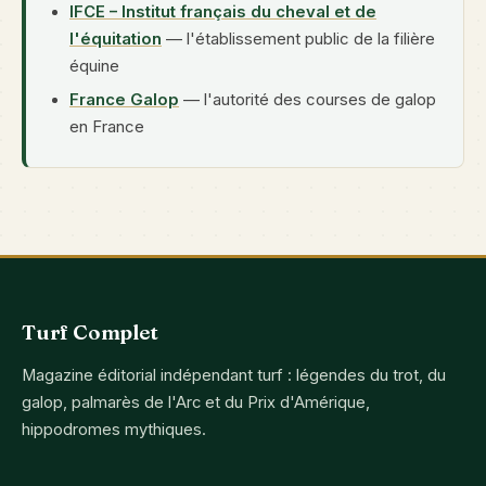
IFCE – Institut français du cheval et de
l'équitation
— l'établissement public de la filière
équine
France Galop
— l'autorité des courses de galop
en France
Turf Complet
Magazine éditorial indépendant turf : légendes du trot, du
galop, palmarès de l'Arc et du Prix d'Amérique,
hippodromes mythiques.