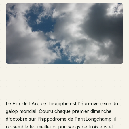
d'
Lo
ra
le
me
pu
du
po
de
Tr
Le Prix de l'Arc de Triomphe est l'épreuve reine du
galop mondial. Couru chaque premier dimanche
d'octobre sur l'hippodrome de ParisLongchamp, il
rassemble les meilleurs pur-sangs de trois ans et