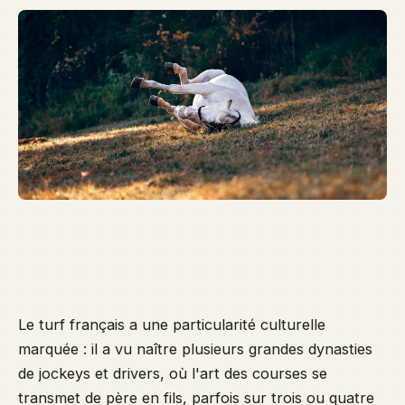
fr
on
tr
l'
tu
gé
en
gé
de
XX
Le turf français a une particularité culturelle
marquée : il a vu naître plusieurs grandes dynasties
de jockeys et drivers, où l'art des courses se
transmet de père en fils, parfois sur trois ou quatre