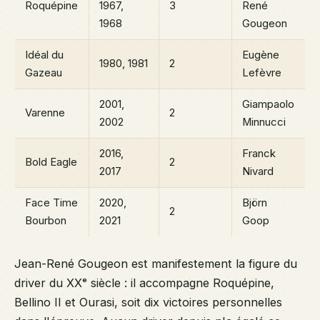
Roquépine
1967,
3
René
1968
Gougeon
Idéal du
Eugène
1980, 1981
2
Gazeau
Lefèvre
2001,
Giampaolo
Varenne
2
2002
Minnucci
2016,
Franck
Bold Eagle
2
2017
Nivard
Face Time
2020,
Björn
2
Bourbon
2021
Goop
Jean-René Gougeon est manifestement la figure du
driver du XXᵉ siècle : il accompagne Roquépine,
Bellino II et Ourasi, soit dix victoires personnelles