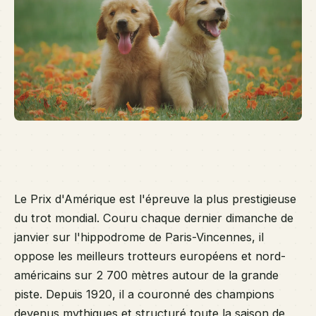
d'
ch
de
di
de
de
19
Le Prix d'Amérique est l'épreuve la plus prestigieuse
du trot mondial. Couru chaque dernier dimanche de
janvier sur l'hippodrome de Paris-Vincennes, il
oppose les meilleurs trotteurs européens et nord-
américains sur 2 700 mètres autour de la grande
piste. Depuis 1920, il a couronné des champions
devenus mythiques et structuré toute la saison de