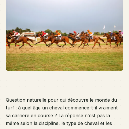
la
pr
co
va
se
di
et 
pr
du
ch
Question naturelle pour qui découvre le monde du
turf : à quel âge un cheval commence-t-il vraiment
sa carrière en course ? La réponse n'est pas la
même selon la discipline, le type de cheval et les