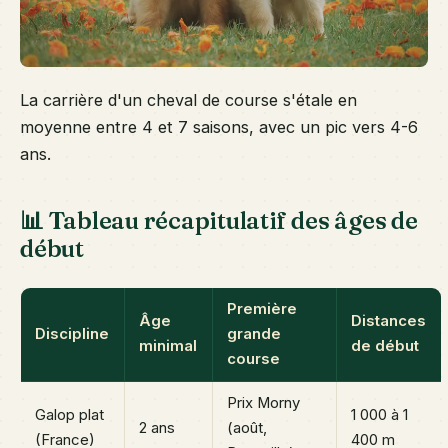
La carrière d'un cheval de course s'étale en
moyenne entre 4 et 7 saisons, avec un pic vers 4-6
ans.
📊 Tableau récapitulatif des âges de
début
Première
Âge
Distances
Discipline
grande
minimal
de début
course
Prix Morny
Galop plat
1 000 à 1
2 ans
(août,
(France)
400 m