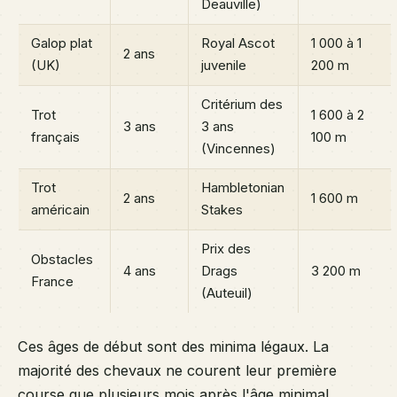
Deauville)
Galop plat
Royal Ascot
1 000 à 1
2 ans
(UK)
juvenile
200 m
Critérium des
Trot
1 600 à 2
3 ans
3 ans
français
100 m
(Vincennes)
Trot
Hambletonian
2 ans
1 600 m
américain
Stakes
Prix des
Obstacles
4 ans
Drags
3 200 m
France
(Auteuil)
Ces âges de début sont des minima légaux. La
majorité des chevaux ne courent leur première
course que plusieurs mois après l'âge minimal